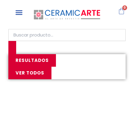
Ir
CAR
0
al
contenido
Search
...
RESULTADOS
VER TODOS