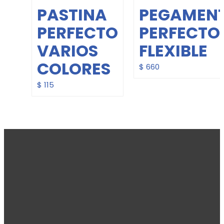
PASTINA
PEGAMEN
PERFECTO
PERFECTO
VARIOS
FLEXIBLE
COLORES
$
660
$
115